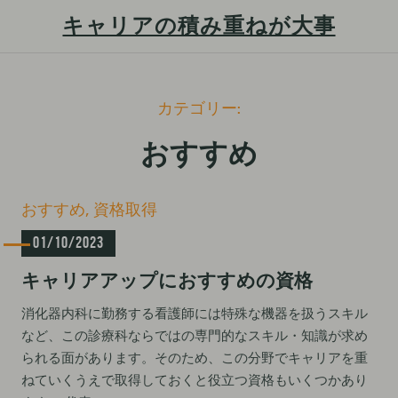
キャリアの積み重ねが大事
S
カテゴリー:
k
i
おすすめ
p
t
C
おすすめ
資格取得
o
a
c
01/10/2023
t
e
o
キャリアアップにおすすめの資格
g
n
o
t
消化器内科に勤務する看護師には特殊な機器を扱うスキル
r
など、この診療科ならではの専門的なスキル・知識が求め
i
e
e
られる面があります。そのため、この分野でキャリアを重
n
s
ねていくうえで取得しておくと役立つ資格もいくつかあり
t