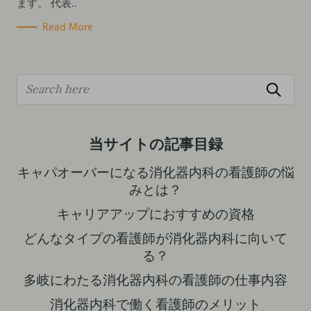
ます。 代表..
Read More
S
e
a
r
当サイトの記事目録
c
キャパオーバーになる消化器内科の看護師の悩
h
みとは？
f
キャリアアップにおすすめの資格
o
どんなタイプの看護師が消化器内科に向いて
r
る？
:
多岐にわたる消化器内科の看護師の仕事内容
消化器内科で働く看護師のメリット